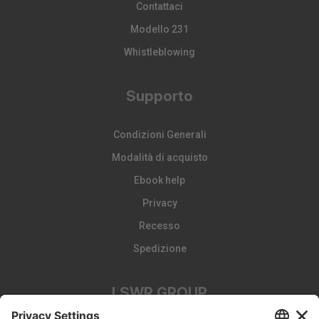
Contattaci
Modello 231
Whistleblowing
Supporto
Condizioni Generali
Modalità di acquisto
Ebook help
Privacy
Recesso
Spedizione
LSWR GROUP