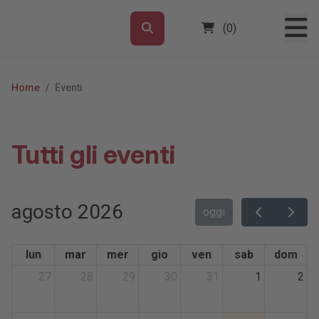
(0)
Home
/
Eventi
Tutti gli eventi
agosto 2026
oggi
lun
mar
mer
gio
ven
sab
dom
27
28
29
30
31
1
2