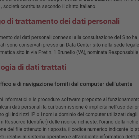
, società costituita secondo il diritto italiano.
o di trattamento dei dati personali
amento dei dati personali connessi alla consultazione del Sito ha 
 dati sono conservati presso un Data Center sito nella sede legale 
matica sito in via Pret n. 1 Brunello (VA), nominata Responsabile
logia di dati trattati
affico e di navigazione forniti dal computer dell'utente
mi informatici e le procedure software preposte al funzionamento
alcuni dati personali la cui trasmissione è implicita nell'uso dei p
no gli indirizzi IP o i nomi a dominio dei computer utilizzati dagli 
m Resource Identifier) delle risorse richieste, l'orario della richie
ne del file ottenuto in risposta, il codice numerico indicante lo st
etri relativi al sistema operativo e all'ambiente informatico dell'Ut