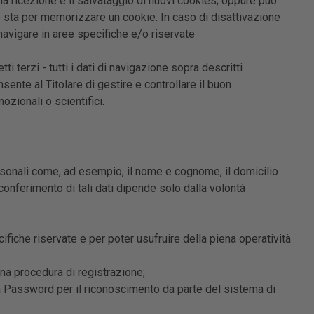
 la ricezione e il salvataggio di nuovi cookies; oppure può
 sta per memorizzare un cookie. In caso di disattivazione
navigare in aree specifiche e/o riservate
 terzi - tutti i dati di navigazione sopra descritti
ente al Titolare di gestire e controllare il buon
ozionali o scientifici.
personali come, ad esempio, il nome e cognome, il domicilio
l conferimento di tali dati dipende solo dalla volontà
fiche riservate e per poter usufruire della piena operatività
na procedura di registrazione;
a Password per il riconoscimento da parte del sistema di