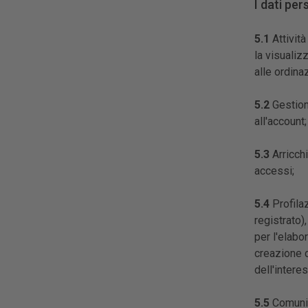
I dati per
5.1
Attività
la visualiz
alle ordina
5.2
Gestione
all'account
5.3
Arricchi
accessi;
5.4
Profilaz
registrato)
per l'elabo
creazione d
dell'intere
5.5
Comunic