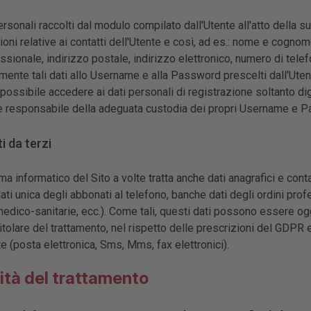
ersonali raccolti dal modulo compilato dall'Utente all'atto della s
ioni relative ai contatti dell'Utente e così, ad es.: nome e cogn
essionale, indirizzo postale, indirizzo elettronico, numero di tele
ente tali dati allo Username e alla Password prescelti dall'Utent
possibile accedere ai dati personali di registrazione soltanto 
 responsabile della adeguata custodia dei propri Username e 
ti da terzi
ma informatico del Sito a volte tratta anche dati anagrafici e conta
ati unica degli abbonati al telefono, banche dati degli ordini prof
edico-sanitarie, ecc.). Come tali, questi dati possono essere ogge
tolare del trattamento, nel rispetto delle prescrizioni del GDPR e
e (posta elettronica, Sms, Mms, fax elettronici).
lità del trattamento