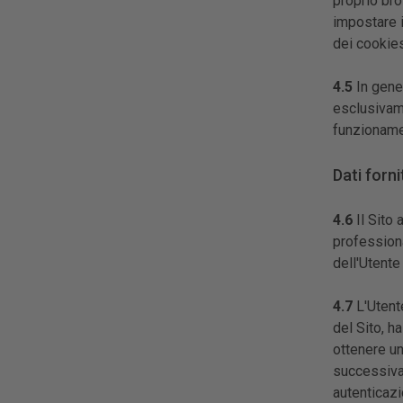
proprio bro
impostare 
dei cookies
4.5
In gener
esclusivame
funzionamen
Dati forn
4.6
Il Sito 
professiona
dell'Utente
4.7
L'Utente
del Sito, ha
ottenere u
successiva
autenticazi