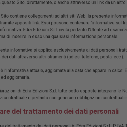
 questo Sito, direttamente, o anche attraverso un link da un altro 
ito contiene collegamenti ad altri siti Web: la presente informati
 tramite appositi link. Essi possono contenere "informative sul trat
nformativa. Edra Edizioni S.r.l. invita pertanto l'Utente ad esaminar
ima di inserire in esso una qualsiasi informazione personale.
nte informativa si applica esclusivamente ai dati personali tratt
 dei dati attraverso altri strumenti (ad es. telefono, posta, ecc.).
 l'Informativa attuale, aggiornata alla data che appare in calce: Edr
 ed aggiornarla.
arazioni di Edra Edizioni S.r.l. tutte sotto esposte integrano le N
a contrattuale e pertanto non generano obbligazioni contrattuali ne
lare del trattamento dei dati personali
are del trattamento dei dati personali è: Edra Edizioni S.r.l., P. 