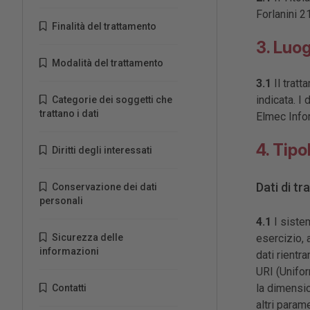
Forlanini 21
Finalità del trattamento
3. Luog
Modalità del trattamento
3.1
Il tratt
indicata. I
Categorie dei soggetti che
trattano i dati
Elmec Infor
4. Tipo
Diritti degli interessati
Dati di tr
Conservazione dei dati
personali
4.1
I siste
Sicurezza delle
esercizio, 
informazioni
dati rientra
URI (Unifor
la dimensio
Contatti
altri param