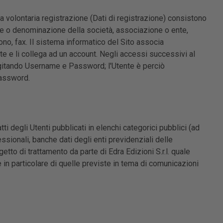
ua volontaria registrazione (Dati di registrazione) consistono
ome o denominazione della società, associazione o ente,
fono, fax. Il sistema informatico del Sito associa
e e li collega ad un account. Negli accessi successivi al
digitando Username e Password; l'Utente è perciò
Password.
tti degli Utenti pubblicati in elenchi categorici pubblici (ad
essionali, banche dati degli enti previdenziali delle
tto di trattamento da parte di Edra Edizioni S.r.l. quale
 in particolare di quelle previste in tema di comunicazioni