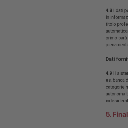
4.8
I dati p
in informaz
titolo prof
automaticam
primo sarà 
pienamente
Dati forni
4.9
Il siste
es. banca d
categorie m
autonoma ti
indesiderat
5. Fina