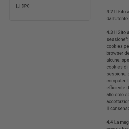
DPO
4.2
Il Sito 
dall'Utente
4.3
Il Sito 
sessione":
cookies per
browser del
alcune, spe
cookies di 
sessione, 
computer. L
efficiente 
allo solo s
accettazion
Il consens
4.4
La magg