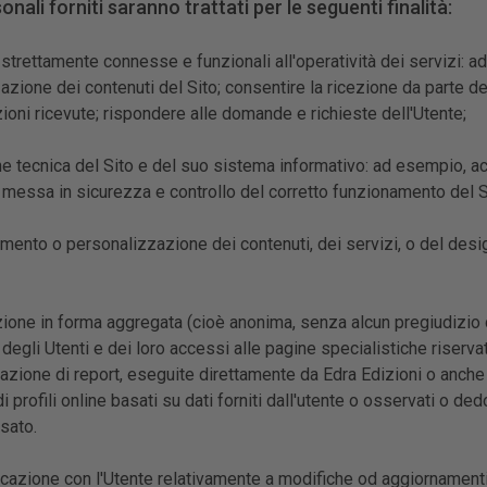
sonali forniti saranno trattati per le seguenti finalità:
 strettamente connesse e funzionali all'operatività dei servizi: ad
zazione dei contenuti del Sito; consentire la ricezione da parte de
zioni ricevute; rispondere alle domande e richieste dell'Utente;
 tecnica del Sito e del suo sistema informativo: ad esempio, acq
; messa in sicurezza e controllo del corretto funzionamento del Sit
mento o personalizzazione dei contenuti, dei servizi, o del design,
ione in forma aggregata (cioè anonima, senza alcun pregiudizio de
, degli Utenti e dei loro accessi alle pagine specialistiche riservat
razione di report, eseguite direttamente da Edra Edizioni o anche
i profili online basati su dati forniti dall'utente o osservati o d
ssato.
azione con l'Utente relativamente a modifiche od aggiornamenti d