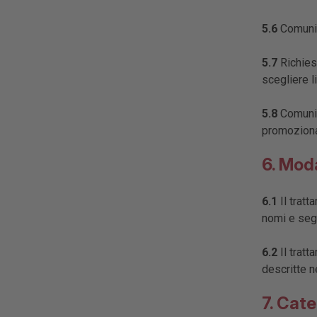
5.6
Comunica
5.7
Richiest
scegliere 
5.8
Comunica
promozional
6. Mod
6.1
Il tratt
nomi e seg
6.2
Il tratt
descritte n
7. Cate