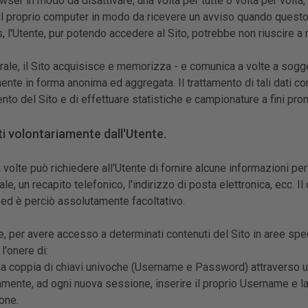
wser in modo da disattivare, una volta per tutte o volta per volta,
il proprio computer in modo da ricevere un avviso quando questo
, l'Utente, pur potendo accedere al Sito, potrebbe non riuscire a 
ale, il Sito acquisisce e memorizza - e comunica a volte a soggetti
nte in forma anonima ed aggregata. Il trattamento di tali dati cons
to del Sito e di effettuare statistiche e campionature a fini prom
iti volontariamente dall'Utente.
a volte può richiedere all'Utente di fornire alcune informazioni 
le, un recapito telefonico, l'indirizzo di posta elettronica, ecc. I
 ed è perciò assolutamente facoltativo.
, per avere accesso a determinati contenuti del Sito in aree speci
 l'onere di:
na coppia di chiavi univoche (Username e Password) attraverso u
mente, ad ogni nuova sessione, inserire il proprio Username e l
one.