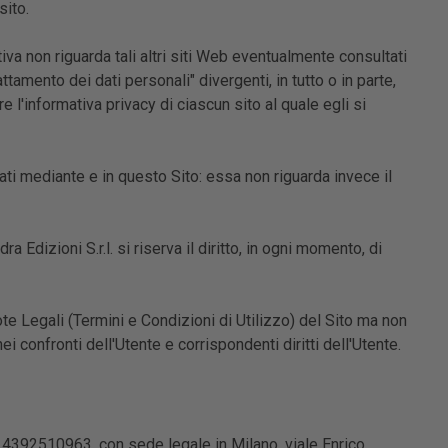
sito.
va non riguarda tali altri siti Web eventualmente consultati
tamento dei dati personali" divergenti, in tutto o in parte,
e l'informativa privacy di ciascun sito al quale egli si
ati mediante e in questo Sito: essa non riguarda invece il
a Edizioni S.r.l. si riserva il diritto, in ogni momento, di
ote Legali (Termini e Condizioni di Utilizzo) del Sito ma non
i confronti dell'Utente e corrispondenti diritti dell'Utente.
IVA 14392510963, con sede legale in Milano, viale Enrico