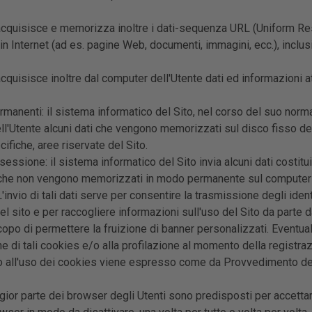
acquisisce e memorizza inoltre i dati-sequenza URL (Uniform Reso
 in Internet (ad es. pagine Web, documenti, immagini, ecc.), inclusi
acquisisce inoltre dal computer dell'Utente dati ed informazioni 
manenti: il sistema informatico del Sito, nel corso del suo normale
l'Utente alcuni dati che vengono memorizzati sul disco fisso del
cifiche, aree riservate del Sito.
sessione: il sistema informatico del Sito invia alcuni dati costitui
che non vengono memorizzati in modo permanente sul computer de
'invio di tali dati serve per consentire la trasmissione degli iden
del sito e per raccogliere informazioni sull'uso del Sito da parte d
copo di permettere la fruizione di banner personalizzati. Eventuale
e di tali cookies e/o alla profilazione al momento della registraz
o all'uso dei cookies viene espresso come da Provvedimento del
ior parte dei browser degli Utenti sono predisposti per accettar