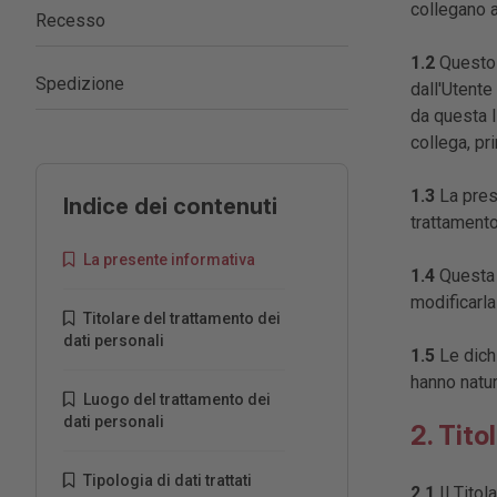
collegano a
Recesso
1.2
Questo S
Spedizione
dall'Utente
da questa I
collega, pr
1.3
La prese
Indice dei contenuti
trattamento
La presente informativa
1.4
Questa è
modificarla
Titolare del trattamento dei
dati personali
1.5
Le dichi
hanno natur
Luogo del trattamento dei
dati personali
2. Tito
Tipologia di dati trattati
2.1
Il Titol