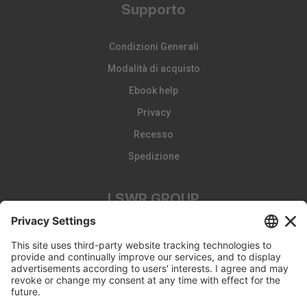
Supporto
Condizioni Generali
Modalità di acquisto
Ebook help
Privacy
Recesso
Spedizione
LSWR GROUP
LA TRIBUNA
Edizioni EDRA
Edizioni LSWR
LSWR GROUP