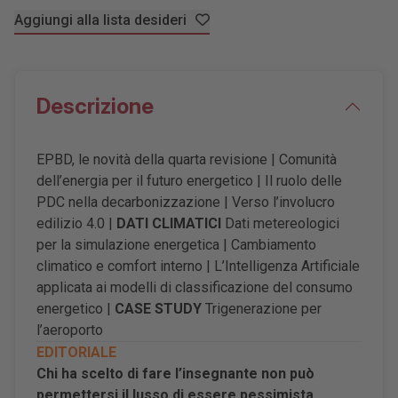
Aggiungi alla lista desideri
Descrizione
EPBD, le novità della quarta revisione | Comunità
dell
’
energia per il futuro energetico | Il ruolo delle
PDC nella decarbonizzazione | Verso l
’
involucro
edilizio 4.0 |
DATI CLIMATICI
Dati metereologici
per la simulazione energetica | Cambiamento
climatico e comfort interno | L
’
Intelligenza Artificiale
applicata ai modelli di classificazione del consumo
energetico |
CASE STUDY
Trigenerazione per
l
’
aeroporto
EDITORIALE
Chi ha scelto di fare l
’
insegnante non può
permettersi il lusso di essere pessimista