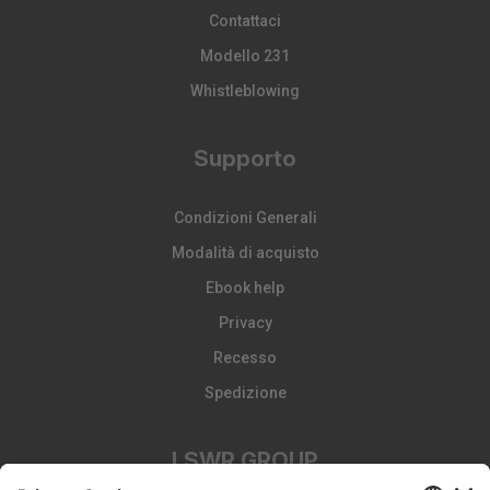
Contattaci
Modello 231
Whistleblowing
Supporto
Condizioni Generali
Modalità di acquisto
Ebook help
Privacy
Recesso
Spedizione
LSWR GROUP