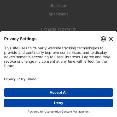
Recesso
Spedizione
LSWR GROUP
LA TRIBUNA
Edizioni EDRA
Edizioni LSWR
LSWR GROUP
© Copyright 2026 - Tutti i diritti riservati
Edra Edizioni srl - P.IVA 14392510963 - viale Enrico Forlanini 21
- 20134 Milano (MI)