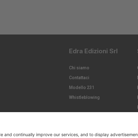
Edra Edizioni Srl
Chi siamo
Contattaci
Modello 231
Whistleblowing