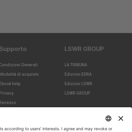
Supporto
LSWR GROUP
Condizioni Generali
LA TRIBUNA
Modalità di acquisto
Edizioni EDRA
Ebook help
Edizioni LSWR
Privacy
LSWR GROUP
Recesso
Spedizione