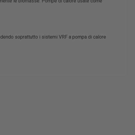
temente le biomasse. Pompe di calore usate come
e
fondendo soprattutto i sistemi VRF a pompa di calore