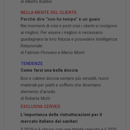
di Alberto Bubbio
NELLA MENTE DEL CLIENTE
Perché dire “non ho tempo” è un guaio
Nei momenti di crisi e post-crisi i clienti si rivolgono
ai migliori. Per essere i migliori è necessario
guadagnarsi la loro fiducia e possedere Intelligenza
Relazionale
di Fabrizio Pirovano e Marco Monti
TENDENZE
Come farsi una bella doccia
Box e cabine doccia sempre più versatili, nuovi
materiali per piatti e soffioni che diventano
elemento d’arredo
di Roberta Mutti
ESCLUSIVA CERVED
L’importanza delle ristrutturazioni per il
mercato italiano dei sanitari
Il 2019 si è chiuso con una timida crescita e il 2020