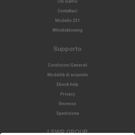
Chi siamo
Contattaci
Modello 231
Whistleblowing
Supporto
Condizioni Generali
Modalità di acquisto
Ebook help
Privacy
Recesso
Spedizione
LSWR GROUP