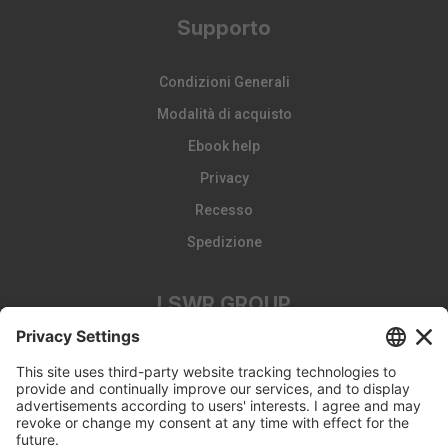
Supporto
Condizioni Generali
Modalità di acquisto
Ebook help
Privacy
Recesso
Spedizione
LSWR GROUP
LA TRIBUNA
Edizioni EDRA
Edizioni LSWR