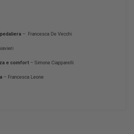
spedaliera
– Francesca De Vecchi
iavieri
zza e comfort
– Simone Ciapparelli
ia
– Francesca Leone