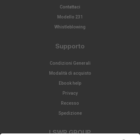
Contattaci
Modello 231
Whistleblowing
Supporto
Condizioni Generali
Modalità di acquisto
Ebook help
Privacy
Recesso
Spedizione
LSWR GROUP