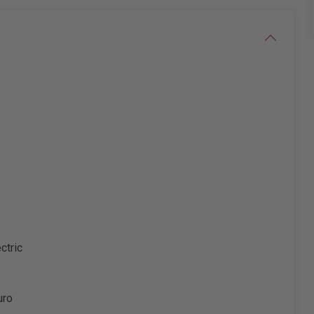
ctric
uro