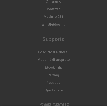
Chi siamo
Contattaci
Modello 231
Whistleblowing
Supporto
Condizioni Generali
Modalità di acquisto
Ebook help
Privacy
Recesso
Spedizione
LSWR GROUP