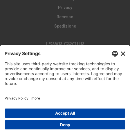
Privacy
Recesso
Spedizione
LSWR GROUP
LA TRIBUNA
Edizioni EDRA
Edizioni LSWR
LSWR GROUP
© Copyright 2026 - Tutti i diritti riservati
Edra Edizioni srl - P.IVA 14392510963 - viale Enrico Forlanini 21
- 20134 Milano (MI)