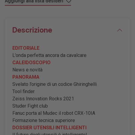
Aggiungi alla lista desideri
Descrizione
EDITORIALE
L’onda perfetta ancora da cavalcare
CALEIDOSCOPIO
News e novità
PANORAMA
Svelato l
’
origine di un codice Ghiringhelli
Tool finder
Zeiss Innovation Rocks 2021
Studer Fight club
Fanuc porta al Mudec il robot CRX-10IA
Formazione tecnica superiore
DOSSIER UTENSILI INTELLIGENTI
Il futuro degli utensili è intelligente!