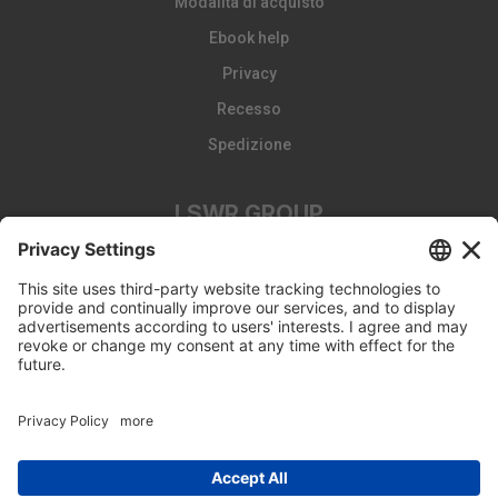
Modalità di acquisto
Ebook help
Privacy
Recesso
Spedizione
LSWR GROUP
LA TRIBUNA
Edizioni EDRA
Edizioni LSWR
LSWR GROUP
© Copyright 2026 - Tutti i diritti riservati