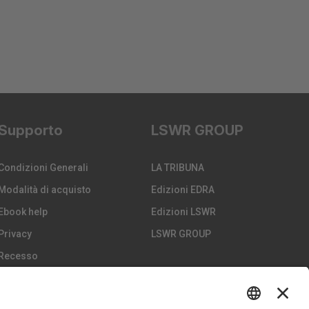
Supporto
LSWR GROUP
Condizioni Generali
LA TRIBUNA
Modalità di acquisto
Edizioni EDRA
Ebook help
Edizioni LSWR
Privacy
LSWR GROUP
Recesso
Spedizione