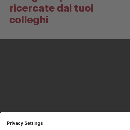
ricercate dai tuoi
colleghi