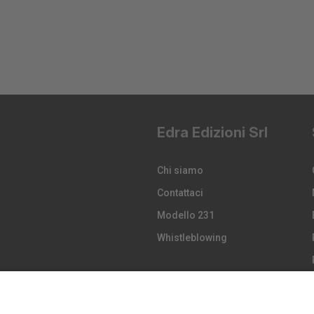
Edra Edizioni Srl
Chi siamo
Contattaci
Modello 231
Whistleblowing