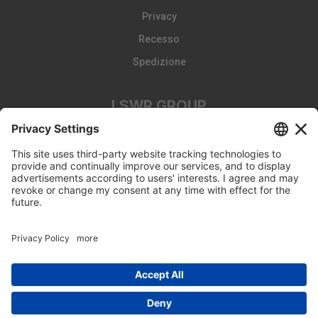
Privacy
Recesso
Spedizione
LSWR GROUP
LA TRIBUNA
Edizioni EDRA
Edizioni LSWR
LSWR GROUP
© Copyright 2026 - Tutti i diritti riservati
Edra Edizioni srl - P.IVA 14392510963 - viale Enrico Forlanini 21
- 20134 Milano (MI)