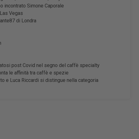
amo incontrato Simone Caporale
a Las Vegas
ajante87 di Londra
n
atosi post Covid nel segno del caffè specialty
a le affinità tra caffè e spezie
uto e Luca Riccardi si distingue nella categoria