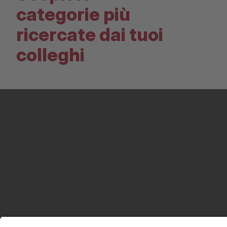
categorie più
ricercate dai tuoi
colleghi