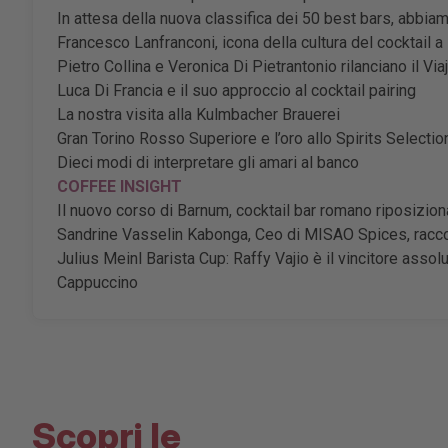
In attesa della nuova classifica dei 50 best bars, abbi
Francesco Lanfranconi, icona della cultura del cocktail 
Pietro Collina e Veronica Di Pietrantonio rilanciano il Vi
Luca Di Francia e il suo approccio al cocktail pairing
La nostra visita alla Kulmbacher Brauerei
Gran Torino Rosso Superiore e l’oro allo Spirits Selectio
Dieci modi di interpretare gli amari al banco
COFFEE INSIGHT
Il nuovo corso di Barnum, cocktail bar romano riposizion
Sandrine Vasselin Kabonga, Ceo di MISAO Spices, raccont
Julius Meinl Barista Cup: Raffy Vajio è il vincitore assol
Cappuccino
Scopri le