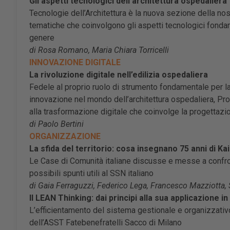
Gli aspetti tecnologici dell’architettura ospedaliera
Tecnologie dell’Architettura è la nuova sezione della nost
tematiche che coinvolgono gli aspetti tecnologici fondame
genere
di Rosa Romano, Maria Chiara Torricelli
INNOVAZIONE DIGITALE
La rivoluzione digitale nell’edilizia ospedaliera
Fedele al proprio ruolo di strumento fondamentale per la
innovazione nel mondo dell’architettura ospedaliera, Pro
alla trasformazione digitale che coinvolge la progettazio
di Paolo Bertini
ORGANIZZAZIONE
La sfida del territorio: cosa insegnano 75 anni di 
Le Case di Comunità italiane discusse e messe a confron
possibili spunti utili al SSN italiano
di Gaia Ferraguzzi, Federico Lega, Francesco Mazziotta, Sa
Il LEAN Thinking: dai principi alla sua applicazione i
L’efficientamento del sistema gestionale e organizzativo
dell’ASST Fatebenefratelli Sacco di Milano