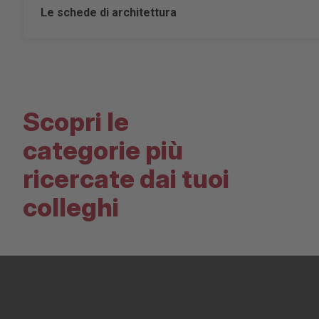
Le schede di architettura
Scopri le
categorie più
ricercate dai tuoi
colleghi