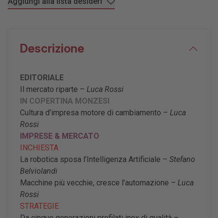
Aggiungi alla lista desideri
Descrizione
EDITORIALE
Il mercato riparte –
Luca Rossi
IN COPERTINA MONZESI
Cultura d
’
impresa motore di cambiamento –
Luca
Rossi
IMPRESE & MERCATO
INCHIESTA
La robotica sposa l
’
Intelligenza Artificiale –
Stefano
Belviolandi
Macchine più vecchie, cresce l
’
automazione
– Luca
Rossi
STRATEGIE
Da cinque generazioni profilati inox di qualità –