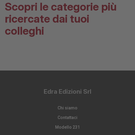
Scopri le categorie più
ricercate dai tuoi
colleghi
Edra Edizioni Srl
Chi siamo
Contattaci
Modello 231