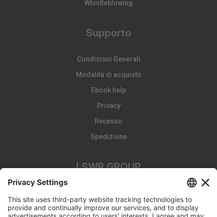
Whistleblowing
Supporto
Condizioni Generali
Modalità di acquisto
Ebook help
Privacy
Recesso
Spedizione
LSWR GROUP
LA TRIBUNA
Edizioni EDRA