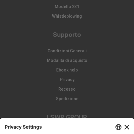
Modello 231
Whistleblowing
Supporto
Condizioni Generali
Modalità di acquisto
Ebook help
Privacy
Recesso
Spedizione
LSWR GROUP
LA TRIBUNA