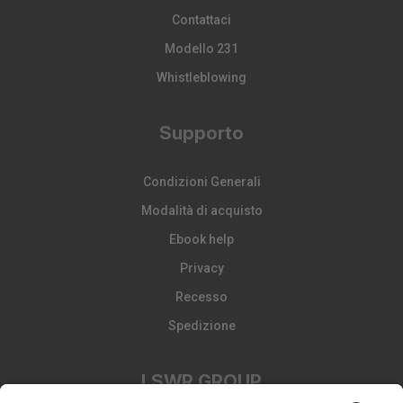
Contattaci
Modello 231
Whistleblowing
Supporto
Condizioni Generali
Modalità di acquisto
Ebook help
Privacy
Recesso
Spedizione
LSWR GROUP