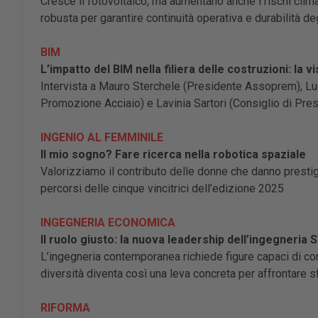
Cresce il fotovoltaico, ma aumentano anche i rischi clim
robusta per garantire continuità operativa e durabilità de
BIM
L’impatto del BIM nella filiera delle costruzioni: la v
Intervista a Mauro Sterchele (Presidente Assoprem), Lu
Promozione Acciaio) e Lavinia Sartori (Consiglio di Pr
INGENIO AL FEMMINILE
Il mio sogno? Fare ricerca nella robotica spaziale
Valorizziamo il contributo delle donne che danno prestigio
percorsi delle cinque vincitrici dell’edizione 2025
INGEGNERIA ECONOMICA
Il ruolo giusto: la nuova leadership dell’ingegneria
L’ingegneria contemporanea richiede figure capaci di c
diversità diventa così una leva concreta per affrontare sf
RIFORMA