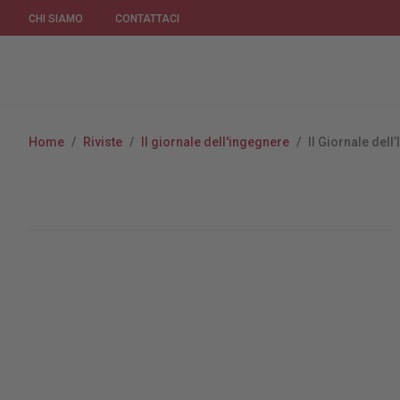
CHI SIAMO
CONTATTACI
Home
/
Riviste
/
Il giornale dell'ingegnere
/
Il Giornale del