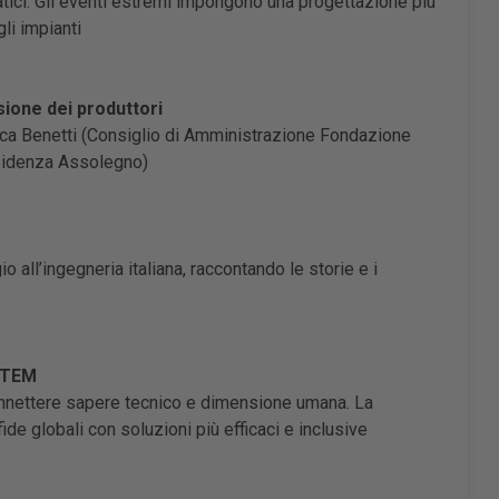
atici. Gli eventi estremi impongono una progettazione più
gli impianti
isione dei produttori
ca Benetti (Consiglio di Amministrazione Fondazione
esidenza Assolegno)
 all’ingegneria italiana, raccontando le storie e i
 STEM
onnettere sapere tecnico e dimensione umana. La
ide globali con soluzioni più efficaci e inclusive