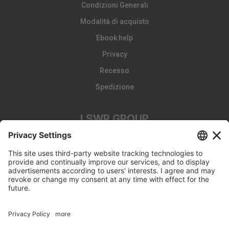
Condizioni Generali
Modalità di acquisto
Ebook help
Privacy
Recesso
Spedizione
LSWR GROUP
LA TRIBUNA
Edizioni EDRA
Edizioni LSWR
LSWR GROUP